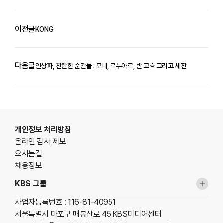
이전글
KONG
다음글
인상파, 찬란한 순간들 : 모네, 르누아르, 반 고흐 그리고 세잔
푸터영역
개인정보 처리방침
온라인 감사 제보
오시는길
채용정보
KBS 그룹
사업자등록번호 : 116-81-40951
서울특별시 마포구 매봉산로 45 KBS미디어센터