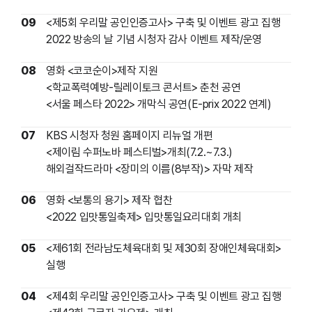
09
<제5회 우리말 공인인증고사> 구축 및 이벤트 광고 집행
2022 방송의 날 기념 시청자 감사 이벤트 제작/운영
08
영화 <코코순이>제작 지원
<학교폭력예방-릴레이토크 콘서트> 춘천 공연
<서울 페스타 2022> 개막식 공연(E-prix 2022 연계)
07
KBS 시청자 청원 홈페이지 리뉴얼 개편
<제이림 수퍼노바 페스티벌>개최(7.2.~7.3.)
해외걸작드라마 <장미의 이름(8부작)> 자막 제작
06
영화 <보통의 용기> 제작 협찬
<2022 입맛통일축제> 입맛통일요리대회 개최
05
<제61회 전라남도체육대회 및 제30회 장애인체육대회>
실행
04
<제4회 우리말 공인인증고사> 구축 및 이벤트 광고 집행