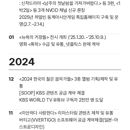
: 신작드라마 <남주의 첫날밤을 가져가버렸다.> 등 3편, <1
박2일> 등 3개 NVOD 채널 신규 론칭
2025년 하얼빈 동계아시안게임 특집홈페이지 구축 및 운
영(2.7.~2.14.)
01
<뉴욕의 거장들> 전시 개최 (‘25.1.20.~‘25.10.9.)
영화 <폭락> 수급 및 유통, 넷플릭스 판매 계약
2024
12
<2024 한국의 젊은 음악가들> 3종 앨범 기획/제작 및 유
통
[SOOP] KBS 콘텐츠 공급 계약 체결
KBS WORLD TV 유튜브 구독자 2천만 명 도달
11
<미안하다 사랑한다> 리마스터링 콘텐츠 제작 및 유통
버티고(VVERTIGO) 소프트웨어 공급 계약체결(일본-아
스트로디자인)