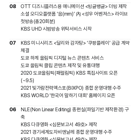
08
OTT 디즈니플러스용 애니메이션 <빙글뱅글> 더빙 제작
소셜 오디오플랫폼 ‘음(mm)’ 內 <성우 어벤져스> 라이브
첫방송(총20회분)
KBS UHD 시범방송 위탁서비스 시작
07
KBS 미니시리즈 <달리와 감자탕> ‘쿠팡플레이’ 공급 계약
체결
도쿄 하계 올림픽 디지털 뉴스 콘텐츠 서비스
도쿄 올림픽 클립 콘텐츠 제작 및 유통대행
2020 도쿄올림픽(패럴림픽) KBS 특집사이트 오픈
(~9.5)
2021 빛가람전력엑스포(BIXPO) 종합 운영대행 수주
KBS WORLD '한국어 말하기 대회' 홈페이지 오픈
06
NLE(Non Linear Editing) 종편실(파일기반 제작환경) 구
축
KBS 다큐영화 <심문보고서 49호> 제작
2021 경기세계도자비엔날레 종합 운영대행 수주
KBS 다큐영화 <심문보고서 49호> 제작