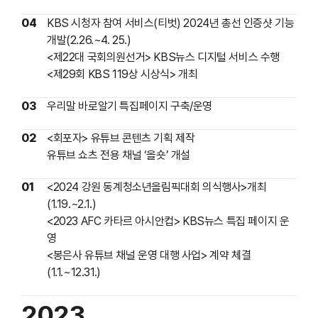
04
KBS 시청자 참여 서비스(티벗) 2024년 총선 인증샷 기능
개발(2.26.~4. 25.)
<제22대 국회의원선거> KBS뉴스 디지털 서비스 수행
<제29회 KBS 119상 시상식> 개최
03
우리말 바로알기 특집페이지 구축/운영
02
<회포자> 유튜브 콘텐츠 기획 제작
유튜브 쇼츠 전용 채널 ‘올숏’ 개설
01
<2024 강원 동계청소년올림픽대회 의식행사>개최
(1.19.~2.1.)
<2023 AFC 카타르 아시안컵> KBS뉴스 특집 페이지 운
영
<봉은사 유튜브 채널 운영 대행 사업> 계약 체결
(1.1.~12.31.)
2023