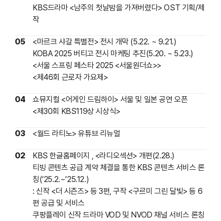
KBS드라마 <남주의 첫날밤을 가져버렸다> OST 기획/제
작
05
<마르크 샤갈 특별전> 전시 개막 (5.22. ~ 9.21.)
KOBA 2025 버티고 전시 마케팅 추진(5.20. ~ 5.23.)
<서울 스프링 페스타 2025 <서울원더쇼>>
<제46회 근로자 가요제>
04
쇼뮤지컬 <어게인 드림하이> 서울 및 일본 공연 오픈
<제30회 KBS119상 시상식>
03
<월드 라티노> 유튜브 리뉴얼
02
KBS 한글홈페이지
, <라디오섹션> 개편(2.28.)
티빙 콘텐츠 공급 계약 체결을 통한 KBS 콘텐츠 서비스 론
칭(‘25.2.~’25.12.)
: 신작 <더 시즌즈> 등 3편, 구작 <구르미 그린 달빛> 등 6
편 공급 및 서비스
쿠팡플레이 신작 드라마 VOD 및 NVOD 채널 서비스 론칭