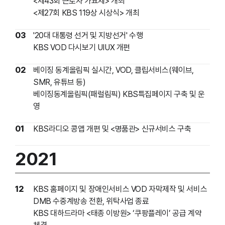
<제43회 근로자 가요제> 개최
<제27회 KBS 119상 시상식> 개최
03
'20대 대통령 선거 및 지방선거' 수행
KBS VOD 다시보기 UIUX 개편
02
베이징 동계올림픽 실시간, VOD, 클립서비스(웨이브,
SMR, 유튜브 등)
베이징동계올림픽(패럴림픽) KBS특집페이지 구축 및 운
영
01
KBS라디오 콩앱 개편 및 <명품관> 신규서비스 구축
2021
12
KBS 홈페이지 및 장애인서비스 VOD 자막제작 및 서비스
DMB 수중계방송 전환, 위탁사업 종료
KBS 대하드라마 <태종 이방원> ‘쿠팡플레이’ 공급 계약