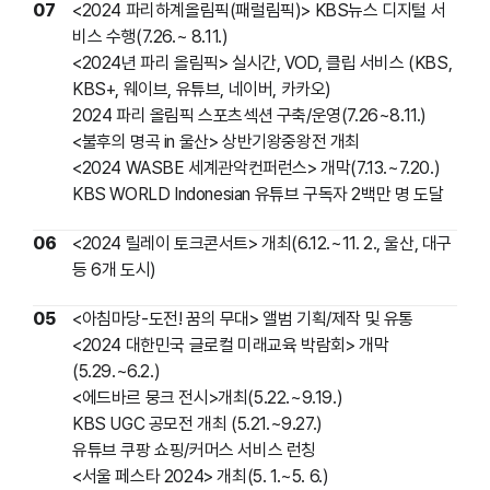
07
<2024 파리하계올림픽(패럴림픽)> KBS뉴스 디지털 서
비스 수행(7.26.~ 8.11.)
<2024년 파리 올림픽> 실시간, VOD, 클립 서비스 (KBS,
KBS+, 웨이브, 유튜브, 네이버, 카카오)
2024 파리 올림픽 스포츠섹션 구축/운영(7.26~8.11.)
<불후의 명곡 in 울산> 상반기왕중왕전 개최
<2024 WASBE 세계관악컨퍼런스> 개막(7.13.~7.20.)
KBS WORLD Indonesian 유튜브 구독자 2백만 명 도달
06
<2024 릴레이 토크콘서트> 개최(6.12.~11. 2., 울산, 대구
등 6개 도시)
05
<아침마당-도전! 꿈의 무대> 앨범 기획/제작 및 유통
<2024 대한민국 글로컬 미래교육 박람회> 개막
(5.29.~6.2.)
<에드바르 뭉크 전시>개최(5.22.~9.19.)
KBS UGC 공모전 개최 (5.21.~9.27.)
유튜브 쿠팡 쇼핑/커머스 서비스 런칭
<서울 페스타 2024> 개최(5. 1.~5. 6.)