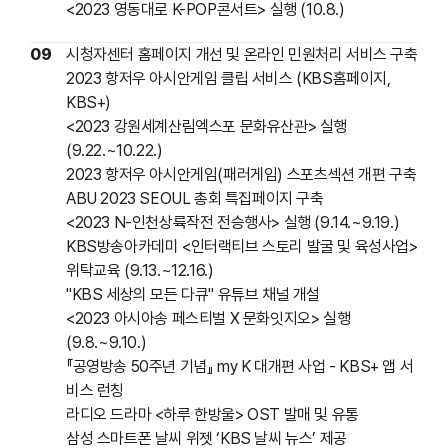
<2023 영동대로 K-POP콘서트> 실행 (10.8.)
09
시청자센터 홈페이지 개선 및 온라인 민원처리 서비스 구축
2023 항저우 아시안게임 클립 서비스 (KBS홈페이지,
KBS+)
<2023 강원세계산림엑스포 문화유산관> 실행
(9.22.~10.22.)
2023 항저우 아시안게임(패러게임) 스포츠섹션 개편 구축
ABU 2023 SEOUL 총회 특집페이지 구축
<2023 N-인천상륙작전 전승행사> 실행 (9.14.~9.19.)
KBS방송아카데미 <인터랙티브 스토리 발굴 및 육성사업>
위탁교육 (9.13.~12.16.)
"KBS 세상의 모든 다큐" 유튜브 채널 개설
<2023 아시아송 페스티벌 X 문화잇지오> 실행
(9.8.~9.10.)
『공영방송 50주년 기념』 my K 대개편 사업 - KBS+ 앱 서
비스 런칭
라디오 드라마 <하루 한방울> OST 발매 및 유통
삼성 스마트폰 날씨 위젯 ‘KBS 날씨 뉴스’ 제공