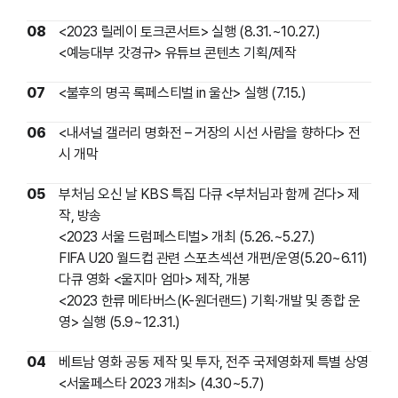
08
<2023 릴레이 토크콘서트> 실행 (8.31.~10.27.)
<예능대부 갓경규> 유튜브 콘텐츠 기획/제작
07
<불후의 명곡 록페스티벌 in 울산> 실행 (7.15.)
06
<내셔널 갤러리 명화전 – 거장의 시선 사람을 향하다> 전
시 개막
05
부처님 오신 날 KBS 특집 다큐 <부처님과 함께 걷다> 제
작, 방송
<2023 서울 드럼페스티벌> 개최 (5.26.~5.27.)
FIFA U20 월드컵 관련 스포츠섹션 개편/운영(5.20~6.11)
다큐 영화 <울지마 엄마> 제작, 개봉
<2023 한류 메타버스(K-원더랜드) 기획∙개발 및 종합 운
영> 실행 (5.9~12.31.)
04
베트남 영화
공동 제작 및 투자, 전주 국제영화제 특별 상영
<서울페스타 2023 개최> (4.30~5.7)