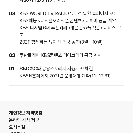
제26회 'KBS 119상' 시상식
03
KBS WORLD TV, RADIO 유무선 통합 홈페이지 오픈
KBS예능 <디지털오리지널 콘텐츠> 네이버 공급 계약
KBS 디지털 6대 추진과제 <명품관><뮤직관> 서비스 구
축
2021' 함께하는 뮤지컬' 전국 공연(3월~ 10월)
02
쿠팡플레이 KBS콘텐츠 라이브러리 공급 계약
01
SM C&C와 공용스토리지 사용계약 체결
KBSN홈페이지 2021년 운영대행 계약(1.1~12.31)
푸터영역
개인정보 처리방침
온라인 감사 제보
오시는길