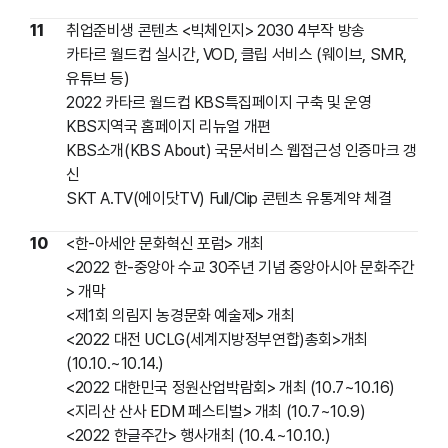
11
취업준비생 콘텐츠 <빅체인지> 2030 4부작 방송
카타르 월드컵 실시간, VOD, 클립 서비스 (웨이브, SMR,
유튜브 등)
2022 카타르 월드컵 KBS특집페이지 구축 및 운영
KBS지역국 홈페이지 리뉴얼 개편
KBS소개(KBS About) 국문서비스 웹접근성 인증마크 갱
신
SKT A.TV(에이닷TV) Full/Clip 콘텐츠 유통계약 체결
10
<한-아세안 문화혁신 포럼> 개최
<2022 한-중앙아 수교 30주년 기념 중앙아시아 문화주간
> 개막
<제1회 의림지 농경문화 예술제> 개최
<2022 대전 UCLG(세계지방정부연합)총회>개최
(10.10.~10.14.)
<2022 대한민국 정원산업박람회> 개최 (10.7~10.16)
<지리산 산사 EDM 페스티벌> 개최 (10.7~10.9)
<2022 한글주간> 행사개최 (10.4.~10.10.)