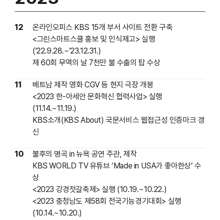
12
온라인오피스 KBS 15개 부서 사이트 전환 구축
<그린스마트스쿨 홍보 및 인식제고> 실행
('22.9.28.~'23.12.31.)
제 60회 무역의 날 7천만 불 수출의 탑 수상
11
베트남 제작 영화
CGV 등 현지 극장 개봉
<2023 한-아세안 문화혁신 협력사업> 실행
(11.14.~11.19.)
KBS소개(KBS About) 국문서비스 웹접근성 인증마크 갱
신
10
불후의 명곡 in 뉴욕 공연 주관, 제작
KBS WORLD TV 유튜브 ‘Made in USA가 좋아한상’ 수
상
<2023 강경젓갈축제> 실행 (10.19.~10.22.)
<2023 충청남도 제58회 전국기능경기대회> 실행
(10.14.~10.20.)