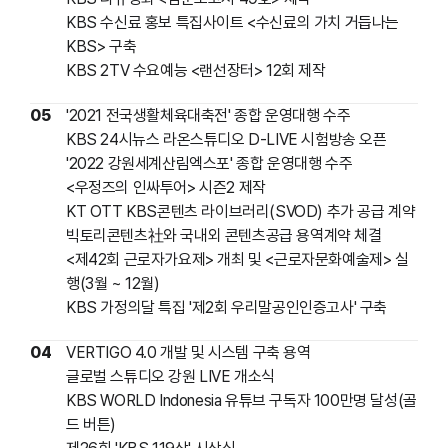
KBS 수신료 홍보 특집사이트 <수신료의 가치 거듭나는
KBS> 구축
KBS 2TV 수요예능 <랜선장터> 12회 제작
05
'2021 전국생활체육대축전' 종합 운영대행 수주
KBS 24시뉴스 라온스튜디오 D-LIVE 시험방송 오픈
'2022 강원세계산림엑스포' 종합 운영대행 수주
<우정즈의 인싸투어> 시즌2 제작
KT OTT
KBS콘텐츠 라이브러리(SVOD) 추가 공급 계약
빅토리콘텐츠社와 국내외 콘텐츠공급 용역계약 체결
<제42회 근로자가요제> 개최 및 <근로자문화예술제> 실
행(3월 ~ 12월)
KBS 가정의달 특집 '제2회 우리말공인인증고사' 구축
04
VERTIGO 4.0 개발 및 시스템 구축 용역
글로벌 스튜디오 강원 LIVE 개소식
KBS WORLD Indonesia 유튜브 구독자 100만명 달성(골
드 버튼)