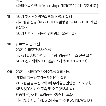
체결
<마티스특별전-Life and Joy> 개관('21.12.21.~'22.4.10.)
11
'2021 빛가람전력엑스포(BIXPO) '실행
매체 명칭 변경 (KBS UHD 시범방송 -> KBS UHD 재난
전문채널)
'2021 대한민국정원산업박람회(울산)' 실행
10
유튜브 채널 개설
2021 한글주간행사 실행
myK앱 UI/UX개편 및 미러링, 명품관서비스 신규 오픈
'2021 경기세계도자비엔날레' 개막(10.01.~11.28)
09
2021 도시환경협약여수정상회의 실행
'제12회 효문화뿌리축제(대전)' 실행
KBS 한글날 특집 <제3회 우리말공인인증고사> 구축
KBS 챗봇서비스 구축 및 오픈(방송의날)
방송의날
, <라디오명품관(옛날라듸오)>
매체 명칭 변경 ( KBS 24시뉴스 -> KBS NEWS D )