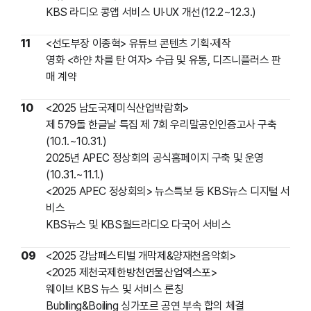
KBS 라디오 콩앱 서비스 UI·UX 개선(12.2~12.3.)
11
<선도부장 이종혁> 유튜브 콘텐츠 기획·제작
영화 <하얀 차를 탄 여자> 수급 및 유통, 디즈니플러스 판
매 계약
10
<2025 남도국제미식산업박람회>
제 579돌 한글날 특집 제 7회 우리말공인인증고사 구축
(10.1.~10.31.)
2025년 APEC 정상회의 공식홈페이지 구축 및 운영
(10.31.~11.1.)
<2025 APEC 정상회의> 뉴스특보 등 KBS뉴스 디지털 서
비스
KBS뉴스 및 KBS월드라디오 다국어 서비스
09
<2025 강남페스티벌 개막제&양재천음악회>
<2025 제천국제한방천연물산업엑스포>
웨이브 KBS 뉴스
및
서비스 론칭
Bublling&Boiling 싱가포르 공연 부속 합의 체결